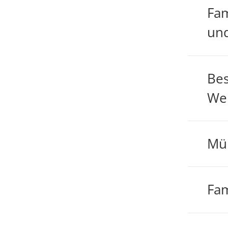
Fam
und
Be
Wei
Mün
Fam