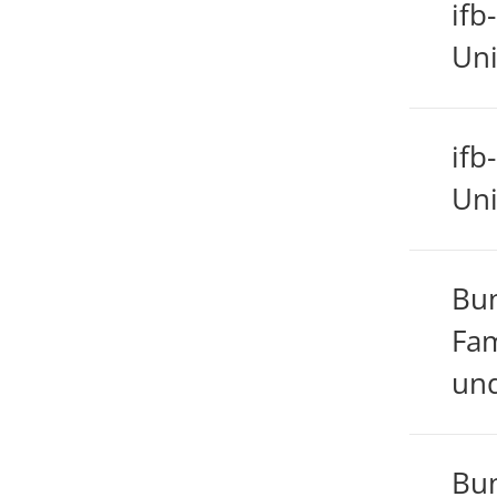
ifb
Uni
ifb
Uni
Bun
Fam
und
Bun