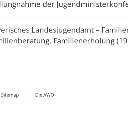
llungnahme der Jugendministerkonfe
erisches Landesjugendamt – Familie
ilienberatung, Familienerholung (19
Sitemap
Die AWO