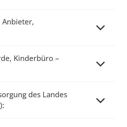
 Anbieter,
rde, Kinderbüro –
rsorgung des Landes
):