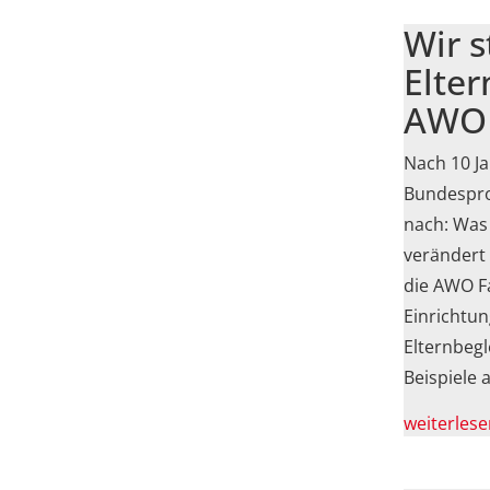
Wir s
Elter
AWO
Nach 10 Ja
Bundespro
nach: Was 
verändert
die AWO F
Einrichtun
Elternbegl
Beispiele 
weiterlese