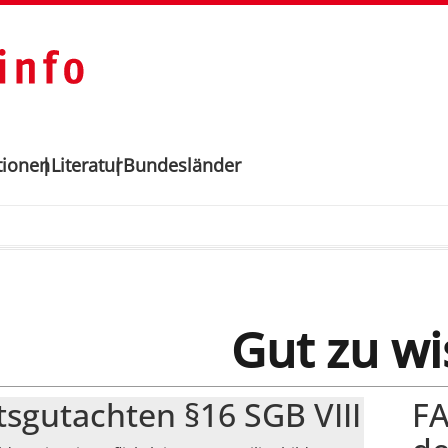
tionen
Literatur
Bundesländer
Gut zu w
sgutachten §16 SGB VIII
FA