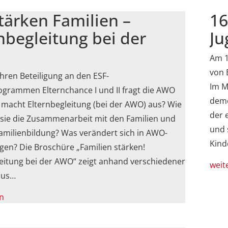
tärken Familien –
16
nbegleitung bei der
Ju
Am 1
von 
hren Beteiligung an den ESF-
Im M
grammen Elternchance I und II fragt die AWO
demo
macht Elternbegleitung (bei der AWO) aus? Wie
der 
 sie die Zusammenarbeit mit den Familien und
und 
amilienbildung? Was verändert sich in AWO-
Kind
gen? Die Broschüre „Familien stärken!
eitung bei der AWO“ zeigt anhand verschiedener
weit
aus…
n