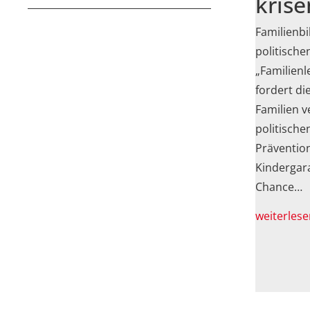
krise
Familienbi
politisch
„Familienl
fordert di
Familien v
politische
Präventio
Kindergara
Chance…
weiterlese