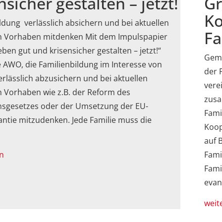
nsicher gestalten – jetzt!
G
Ko
ldung verlässlich absichern und bei aktuellen
Fa
en Vorhaben mitdenken Mit dem Impulspapier
eben gut und krisensicher gestalten – jetzt!“
Geme
e AWO, die Familienbildung im Interesse von
der 
erlässlich abzusichern und bei aktuellen
vere
n Vorhaben wie z.B. der Reform des
zusa
nsgesetzes oder der Umsetzung der EU-
Fami
ntie mitzudenken. Jede Familie muss die
Koop
auf 
n
Fami
Fami
evan
weit