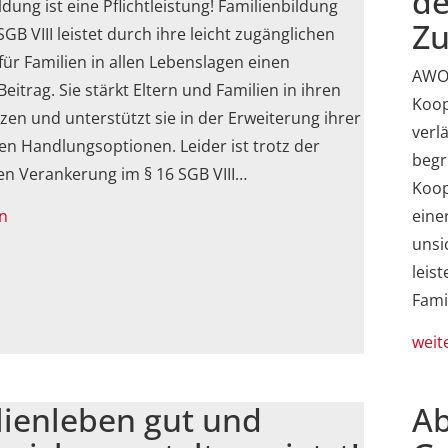
de
ldung ist eine Pflichtleistung! Familienbildung
Z
SGB VIII leistet durch ihre leicht zugänglichen
ür Familien in allen Lebenslagen einen
AWO 
Beitrag. Sie stärkt Eltern und Familien in ihren
Koop
n und unterstützt sie in der Erweiterung ihrer
verl
len Handlungsoptionen. Leider ist trotz der
begr
en Verankerung im § 16 SGB VIII…
Koop
n
eine
unsi
leis
Fami
weit
lienleben gut und
Ab